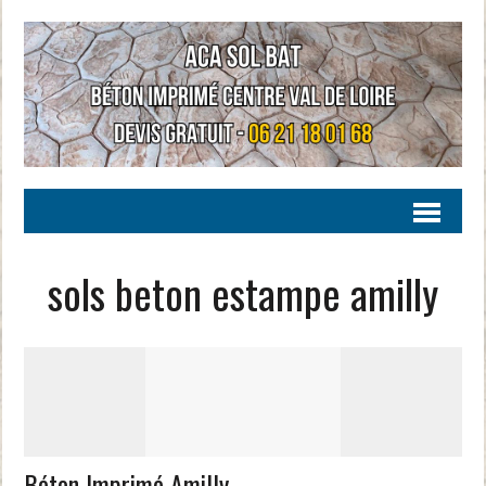
sols beton estampe amilly
Béton Imprimé Amilly