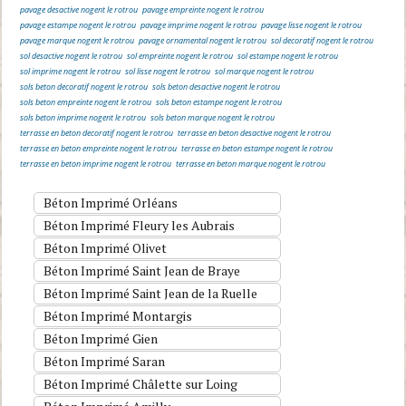
pavage desactive nogent le rotrou
pavage empreinte nogent le rotrou
i
pavage estampe nogent le rotrou
pavage imprime nogent le rotrou
pavage lisse nogent le rotrou
d
pavage marque nogent le rotrou
pavage ornamental nogent le rotrou
sol decoratif nogent le rotrou
e
sol desactive nogent le rotrou
sol empreinte nogent le rotrou
sol estampe nogent le rotrou
.
sol imprime nogent le rotrou
sol lisse nogent le rotrou
sol marque nogent le rotrou
sols beton decoratif nogent le rotrou
sols beton desactive nogent le rotrou
sols beton empreinte nogent le rotrou
sols beton estampe nogent le rotrou
sols beton imprime nogent le rotrou
sols beton marque nogent le rotrou
terrasse en beton decoratif nogent le rotrou
terrasse en beton desactive nogent le rotrou
terrasse en beton empreinte nogent le rotrou
terrasse en beton estampe nogent le rotrou
terrasse en beton imprime nogent le rotrou
terrasse en beton marque nogent le rotrou
Béton Imprimé Orléans
Béton Imprimé Fleury les Aubrais
Béton Imprimé Olivet
Béton Imprimé Saint Jean de Braye
Béton Imprimé Saint Jean de la Ruelle
Béton Imprimé Montargis
Béton Imprimé Gien
Béton Imprimé Saran
Béton Imprimé Châlette sur Loing