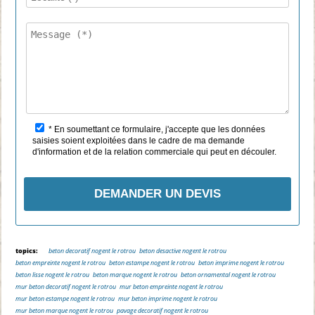
V
e
u
i
l
l
e
z
l
* En soumettant ce formulaire, j'accepte que les données
a
saisies soient exploitées dans le cadre de ma demande
i
d'information et de la relation commerciale qui peut en découler.
s
s
e
r
c
e
c
topics:
beton decoratif nogent le rotrou
beton desactive nogent le rotrou
h
beton empreinte nogent le rotrou
beton estampe nogent le rotrou
beton imprime nogent le rotrou
a
beton lisse nogent le rotrou
beton marque nogent le rotrou
beton ornamental nogent le rotrou
m
mur beton decoratif nogent le rotrou
mur beton empreinte nogent le rotrou
p
mur beton estampe nogent le rotrou
mur beton imprime nogent le rotrou
mur beton marque nogent le rotrou
pavage decoratif nogent le rotrou
v