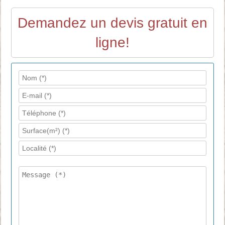
Demandez un devis gratuit en
ligne!
V
e
u
i
l
l
e