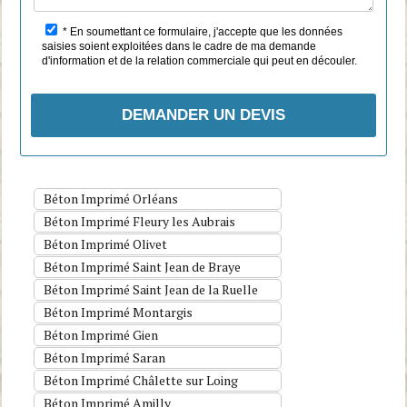
z
l
* En soumettant ce formulaire, j'accepte que les données
a
saisies soient exploitées dans le cadre de ma demande
i
d'information et de la relation commerciale qui peut en découler.
s
s
e
r
c
e
c
Béton Imprimé Orléans
h
a
Béton Imprimé Fleury les Aubrais
m
Béton Imprimé Olivet
p
Béton Imprimé Saint Jean de Braye
v
i
Béton Imprimé Saint Jean de la Ruelle
d
Béton Imprimé Montargis
e
Béton Imprimé Gien
.
Béton Imprimé Saran
Béton Imprimé Châlette sur Loing
Béton Imprimé Amilly